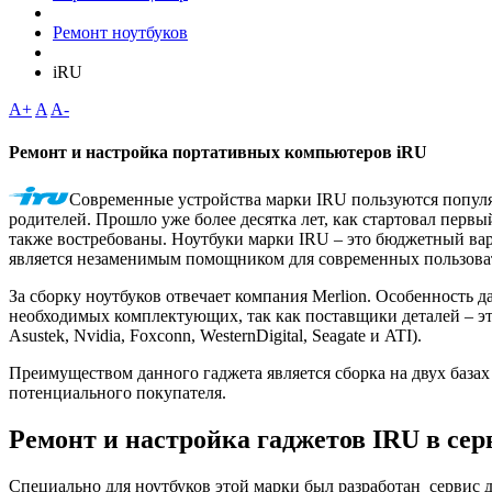
Ремонт ноутбуков
iRU
A+
A
A-
Ремонт и настройка портативных компьютеров iRU
Современные устройства марки IRU пользуются популя
родителей. Прошло уже более десятка лет, как стартовал первы
также востребованы. Ноутбуки марки IRU – это бюджетный вар
является незаменимым помощником для современных пользова
За сборку ноутбуков отвечает компания Merlion. Особенность д
необходимых комплектующих, так как поставщики деталей – э
Asustek, Nvidia, Foxconn, WesternDigital, Seagate и ATI).
Преимуществом данного гаджета является сборка на двух базах 
потенциального покупателя.
Ремонт и настройка гаджетов IRU в се
Специально для ноутбуков этой марки был разработан сервис 