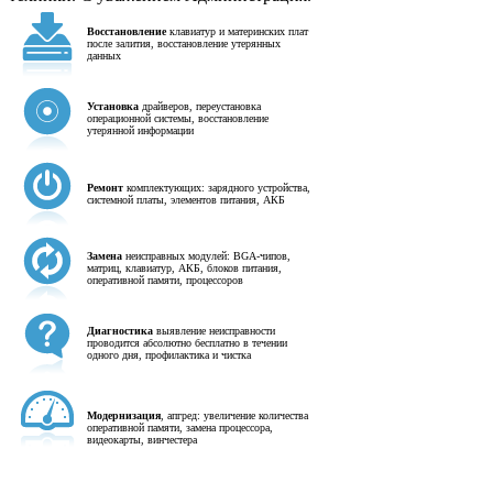
Восстановление
клавиатур и материнских плат
после залития, восстановление утерянных
данных
Установка
драйверов, переустановка
операционной системы, восстановление
утерянной информации
Ремонт
комплектующих: зарядного устройства,
системной платы, элементов питания, АКБ
Замена
неисправных модулей: BGA-чипов,
матриц, клавиатур, АКБ, блоков питания,
оперативной памяти, процессоров
Диагностика
выявление неисправности
проводится абсолютно бесплатно в течении
одного дня, профилактика и чистка
Модернизация
, апгред: увеличение количества
оперативной памяти, замена процессора,
видеокарты, винчестера