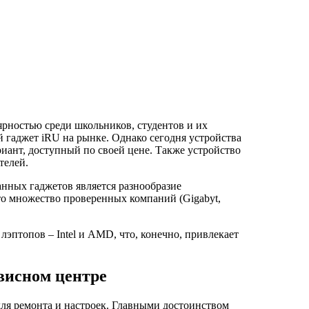
рностью среди школьников, студентов и их
й гаджет iRU на рынке. Однако сегодня устройства
иант, доступный по своей цене. Также устройство
телей.
анных гаджетов является разнообразие
то множество проверенных компаний (Gigabyt,
лэптопов – Intel и AMD, что, конечно, привлекает
рвисном центре
для ремонта и настроек. Главными достоинством